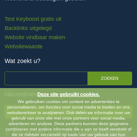
Test Keyboost gratis uit
Backlinks uitgelegd
Website vindbaar maken
Websitewaarde
Wat zoekt u?
ZOEKEN
Nieuwsbrieven
Deze site gebruikt cookies.
We gebruiken cookies om content en advertenties te
personaliseren, om functies voor social media te bieden en ons
INSCHRIJVEN
websiteverkeer te analyseren. Ook delen we informatie over uw
gebruik van onze site met onze partners voor social media,
adverteren en analyse. Deze partners kunnen deze gegevens
combineren met andere informatie die u aan ze heeft verstrekt of
Ⓒ 2026 All rights reserved by Keyboost |
Algemene
die ze hebben verzameld op basis van uw gebruik van hun