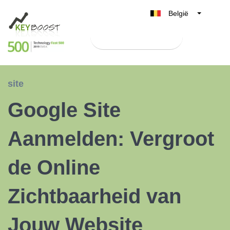
België
Belgique
Test Keyboost gratis
Nederland
France
Deutschland
site
UK
Google Site
España
Italia
Aanmelden: Vergroot
de Online
Zichtbaarheid van
Jouw Website