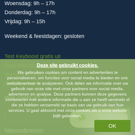
Woensdag: 9h – 17h
Donderdag: 9h – 17h
Vrijdag: 9h – 15h
Weekend & feestdagen: gesloten
Test Keyboost gratis uit
Backlinks uitgelegd
Deze site gebruikt cookies.
We gebruiken cookies om content en advertenties te
Website vindbaar maken
personaliseren, om functies voor social media te bieden en ons
Websitewaarde
websiteverkeer te analyseren. Ook delen we informatie over uw
gebruik van onze site met onze partners voor social media,
adverteren en analyse. Deze partners kunnen deze gegevens
Wat zoekt u?
combineren met andere informatie die u aan ze heeft verstrekt of
die ze hebben verzameld op basis van uw gebruik van hun
services. U gaat akkoord met onze cookies als u onze website
ZOEKEN
blijft gebruiken.
Chat met ons
OK
Nieuwsbrieven