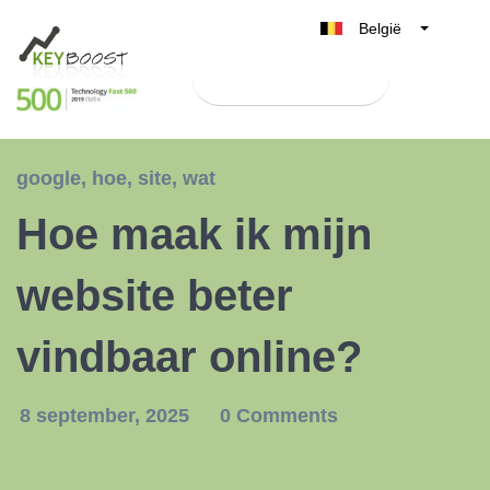
België
Belgique
Test Keyboost gratis
Nederland
France
Deutschland
google
,
hoe
,
site
,
wat
UK
Hoe maak ik mijn
España
Italia
website beter
vindbaar online?
8 september, 2025
0 Comments