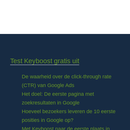
Test Keyboost gratis uit
De waarheid over de click-through rate
(CTR) van Google Ads
Het doel: De eerste pagina met
zoekresultaten in Google
Hoeveel bezoekers leveren de 10 eerste
posities in Google op?
Met Keyboost naar de eerste plaats in