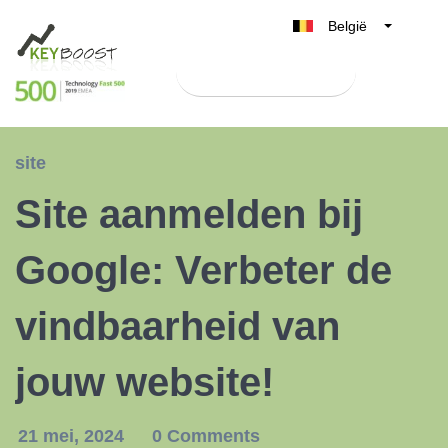
België
Belgique
Test Keyboost gratis
Nederland
France
Deutschland
site
UK
Site aanmelden bij
España
Italia
Google: Verbeter de
vindbaarheid van
jouw website!
21 mei, 2024
0 Comments