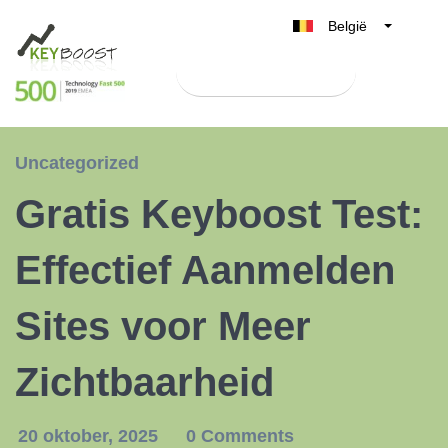
België
Belgique
Test Keyboost gratis
Nederland
France
Deutschland
Uncategorized
UK
Gratis Keyboost Test:
España
Italia
Effectief Aanmelden
Sites voor Meer
Zichtbaarheid
20 oktober, 2025
0 Comments