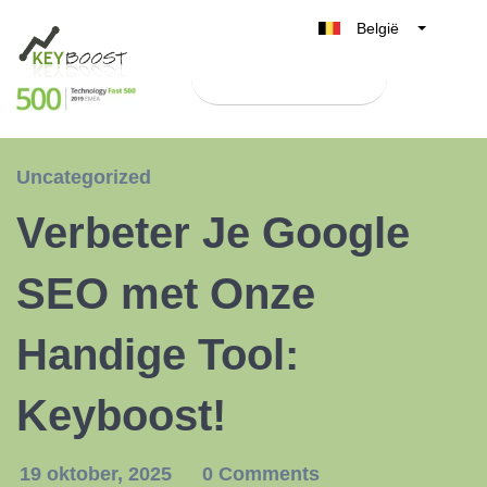
België
Belgique
Test Keyboost gratis
Nederland
France
Deutschland
Uncategorized
UK
Verbeter Je Google
España
Italia
SEO met Onze
Handige Tool:
Keyboost!
19 oktober, 2025
0 Comments