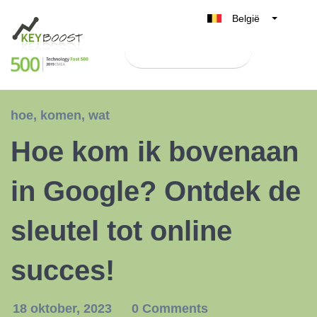
België
Belgique
Test Keyboost gratis
Nederland
France
Deutschland
hoe
,
komen
,
wat
UK
Hoe kom ik bovenaan
España
Italia
in Google? Ontdek de
sleutel tot online
succes!
18 oktober, 2023
0 Comments