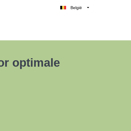
België
Belgique
Nederland
France
Deutschland
UK
or optimale
España
Italia