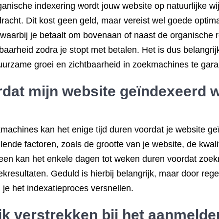
ganische indexering wordt jouw website op natuurlijke 
acht. Dit kost geen geld, maar vereist wel goede optima
waarbij je betaalt om bovenaan of naast de organische re
htbaarheid zodra je stopt met betalen. Het is dus belang
uurzame groei en zichtbaarheid in zoekmachines te gar
rdat mijn website geïndexeerd 
machines kan het enige tijd duren voordat je website g
llende factoren, zoals de grootte van je website, de kwal
een kan het enkele dagen tot weken duren voordat zoekm
esultaten. Geduld is hierbij belangrijk, maar door reg
 je het indexatieproces versnellen.
ik verstrekken bij het aanmelden