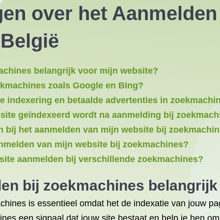
gen over het Aanmelden 
België
chines belangrijk voor mijn website?
oekmachines zoals Google en Bing?
he indexering en betaalde advertenties in zoekmachi
bsite geïndexeerd wordt na aanmelding bij zoekmach
n bij het aanmelden van mijn website bij zoekmachi
anmelden van mijn website bij zoekmachines?
site aanmelden bij verschillende zoekmachines?
n bij zoekmachines belangrijk
hines is essentieel omdat het de indexatie van jouw pag
nes een signaal dat jouw site bestaat en help je hen om 