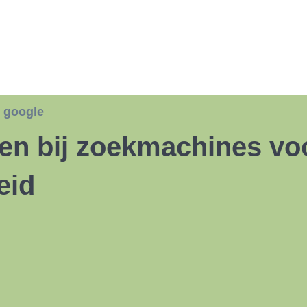
,
google
den bij zoekmachines vo
eid