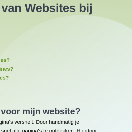
van Websites bij
nes?
ines?
nes?
 voor mijn website?
ina’s versnelt. Door handmatig je
snel alle pagina’s te ontdekken. Hierdoor