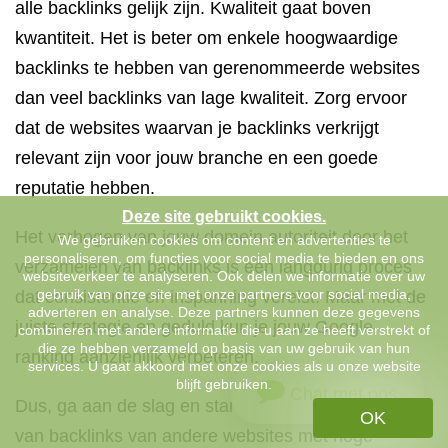
alle backlinks gelijk zijn. Kwaliteit gaat boven
kwantiteit. Het is beter om enkele hoogwaardige
backlinks te hebben van gerenommeerde websites
dan veel backlinks van lage kwaliteit. Zorg ervoor
dat de websites waarvan je backlinks verkrijgt
relevant zijn voor jouw branche en een goede
reputatie hebben.
Deze site gebruikt cookies.
Het verhogen van jouw domein autoriteit door het
We gebruiken cookies om content en advertenties te
personaliseren, om functies voor social media te bieden en ons
verzamelen van backlinks is een langdurig proces
websiteverkeer te analyseren. Ook delen we informatie over uw
gebruik van onze site met onze partners voor social media,
dat consistentie en inspanning vereist. Maar met de
adverteren en analyse. Deze partners kunnen deze gegevens
juiste strategie en geduld kun je jouw Google-
combineren met andere informatie die u aan ze heeft verstrekt of
die ze hebben verzameld op basis van uw gebruik van hun
ranking aanzienlijk verbeteren.
services. U gaat akkoord met onze cookies als u onze website
blijft gebruiken.
Chat met ons
Dus, ga aan de slag en start met het verzamelen
OK
van backlinks van andere websites met hoge