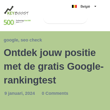
België
Belgique
Test Keyboost gratis
Nederland
France
Deutschland
google
,
seo check
UK
Ontdek jouw positie
España
Italia
met de gratis Google-
rankingtest
9 januari, 2024
0 Comments