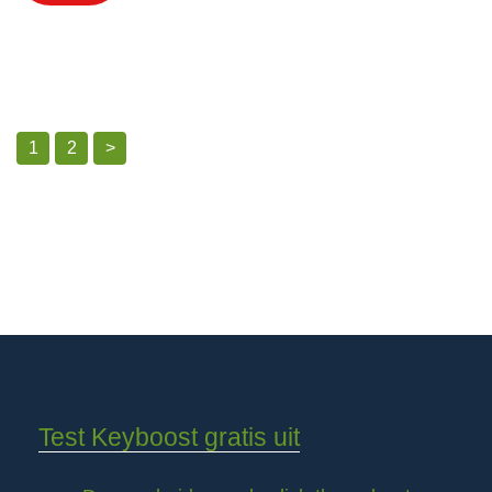
1
2
>
Test Keyboost gratis uit