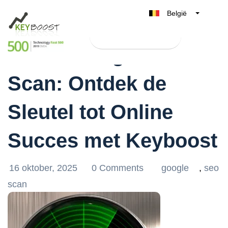
België
Belgique
Test Keyboost gratis
Nederland
Gratis Google SEO
France
Scan: Ontdek de
Deutschland
UK
Sleutel tot Online
España
Italia
Succes met Keyboost
16 oktober, 2025
0 Comments
google
,
seo
scan