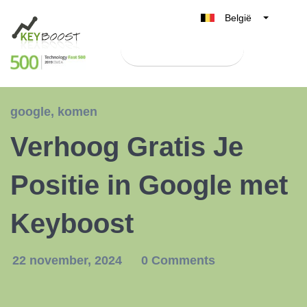
België
Belgique
Test Keyboost gratis
Nederland
France
Deutschland
google
,
komen
UK
Verhoog Gratis Je
España
Italia
Positie in Google met
Keyboost
22 november, 2024
0 Comments