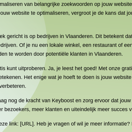
timaliseren van belangrijke zoekwoorden op jouw websit
jouw website te optimaliseren, vergroot je de kans dat j
ek gericht is op bedrijven in Vlaanderen. Dit betekent d
jven. Of je nu een lokale winkel, een restaurant of een
en te worden door potentiële klanten in Vlaanderen.
tis kunt uitproberen. Ja, je leest het goed! Met onze grat
etekenen. Het enige wat je hoeft te doen is jouw websit
 verbeteren.
g nog de kracht van Keyboost en zorg ervoor dat jouw
 bezoekers, meer klanten en uiteindelijk meer succes vo
deze link: [URL]. Heb je vragen of wil je meer informati