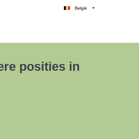
België
Belgique
Nederland
France
Deutschland
UK
e posities in
España
Italia