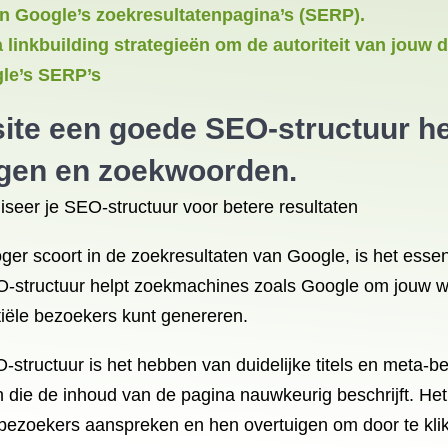
in Google’s zoekresultatenpagina’s (SERP).
a linkbuilding strategieën om de autoriteit van jou
gle’s SERP’s
ite een goede SEO-structuur hee
ingen en zoekwoorden.
seer je SEO-structuur voor betere resultaten
oger scoort in de zoekresultaten van Google, is het ess
-structuur helpt zoekmachines zoals Google om jouw web
iële bezoekers kunt genereren.
tructuur is het hebben van duidelijke titels en meta-be
 die de inhoud van de pagina nauwkeurig beschrijft. Het 
le bezoekers aanspreken en hen overtuigen om door te kli