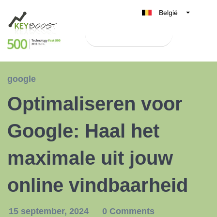
België
Belgique
Test Keyboost gratis
Nederland
France
Deutschland
google
UK
Optimaliseren voor
España
Italia
Google: Haal het
maximale uit jouw
online vindbaarheid
15 september, 2024
0 Comments