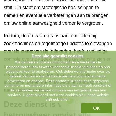
stelt u in staat om strategische beslissingen te
nemen en eventuele verbeteringen aan te brengen
om uw online aanwezigheid verder te vergroten.
Kortom, door uw site gratis aan te melden bij
zoekmachines en regelmatige updates te ontvangen
over de status van de indexering, heeft u volledige
Deze site gebruikt cookies.
controle over hoe zoekmachines uw website zien en
We gebruiken cookies om content en advertenties te
kunt u gerichte acties ondernemen om de prestaties
personaliseren, om functies voor social media te bieden en ons
websiteverkeer te analyseren. Ook delen we informatie over uw
ervan te verbeteren. Mis deze waardevolle
gebruik van onze site met onze partners voor social media,
adverteren en analyse. Deze partners kunnen deze gegevens
informatie niet en meld uw website vandaag nog
combineren met andere informatie die u aan ze heeft verstrekt of
aan bij zoekmachines!
die ze hebben verzameld op basis van uw gebruik van hun
services. U gaat akkoord met onze cookies als u onze website
blijft gebruiken.
Chat met ons
Deze dienst is veilig en
OK
betrouwbaar omdat alle