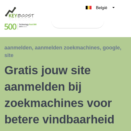
België
Belgique
Test Keyboost gratis
Nederland
France
Deutschland
aanmelden
,
aanmelden zoekmachines
,
google
,
UK
site
España
Gratis jouw site
Italia
aanmelden bij
zoekmachines voor
betere vindbaarheid