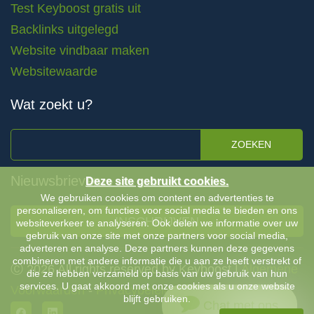
Test Keyboost gratis uit
Backlinks uitgelegd
Website vindbaar maken
Websitewaarde
Wat zoekt u?
ZOEKEN
Nieuwsbrieven
Deze site gebruikt cookies.
We gebruiken cookies om content en advertenties te
personaliseren, om functies voor social media te bieden en ons
INSCHRIJVEN
websiteverkeer te analyseren. Ook delen we informatie over uw
gebruik van onze site met onze partners voor social media,
adverteren en analyse. Deze partners kunnen deze gegevens
combineren met andere informatie die u aan ze heeft verstrekt of
Ⓒ 2026 All rights reserved by Keyboost |
Algemene
die ze hebben verzameld op basis van uw gebruik van hun
services. U gaat akkoord met onze cookies als u onze website
Voorwaarden
-
Privacybeleid
blijft gebruiken.
Chat met ons