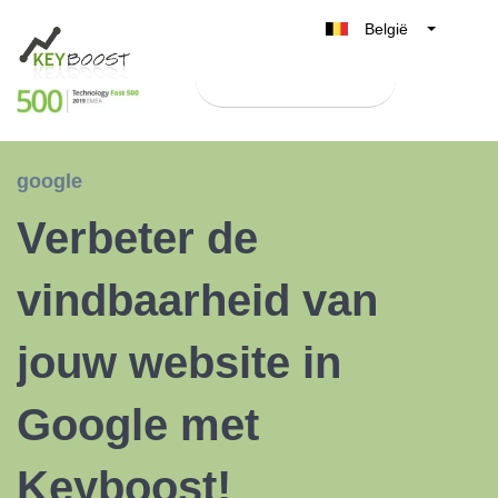
België
Belgique
Test Keyboost gratis
Nederland
France
Deutschland
google
UK
Verbeter de
España
Italia
vindbaarheid van
jouw website in
Google met
Keyboost!