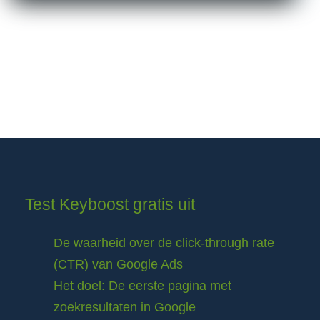
Test Keyboost gratis uit
De waarheid over de click-through rate
(CTR) van Google Ads
Het doel: De eerste pagina met
zoekresultaten in Google