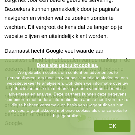
zorgt het voor een betere gebruikerservaring.
Bezoekers kunnen gemakkelijk door je pagina’s
navigeren en vinden wat ze zoeken zonder te
wachten. Dit vergroot de kans dat ze langer op je
website blijven en uiteindelijk klant worden.
Daarnaast hecht Google veel waarde aan
websitesnelheid bij het bepalen van de ranking in de
Deze site gebruikt cookies.
zoekresultaten. Een snelle website wordt beloond
We gebruiken cookies om content en advertenties te
met een hogere positie, terwijl een trage website
personaliseren, om functies voor social media te bieden en ons
websiteverkeer te analyseren. Ook delen we informatie over uw
juist lager zal scoren. Dus naast het feit dat hogere
gebruik van onze site met onze partners voor social media,
adverteren en analyse. Deze partners kunnen deze gegevens
rankings leiden tot verbeterde websitesnelheid,
combineren met andere informatie die u aan ze heeft verstrekt of
draagt een snellere website ook bij aan het
die ze hebben verzameld op basis van uw gebruik van hun
services. U gaat akkoord met onze cookies als u onze website
behouden of verbeteren van die hoge positie in
blijft gebruiken.
Chat met ons
Google.
OK