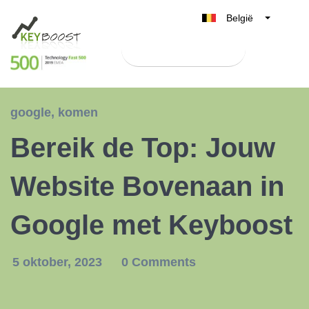
België
Belgique
Test Keyboost gratis
Nederland
France
Deutschland
google
,
komen
UK
Bereik de Top: Jouw
España
Italia
Website Bovenaan in
Google met Keyboost
5 oktober, 2023
0 Comments