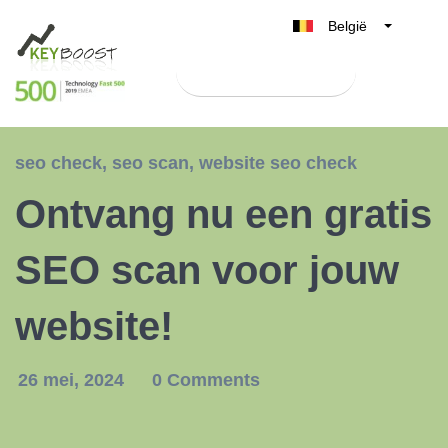
België
Belgique
Test Keyboost gratis
Nederland
France
Deutschland
seo check
,
seo scan
,
website seo check
UK
Ontvang nu een gratis
España
Italia
SEO scan voor jouw
website!
26 mei, 2024
0 Comments