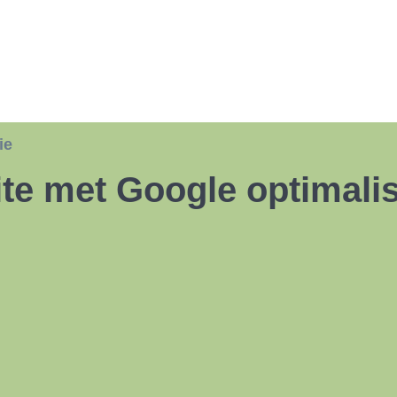
ie
te met Google optimalis