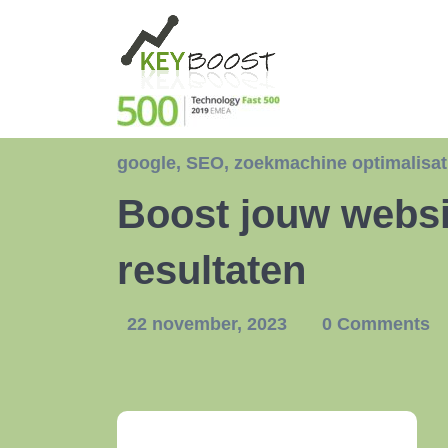
google
,
SEO
,
zoekmachine optimalisat
Boost jouw websi
resultaten
22 november, 2023
0 Comments