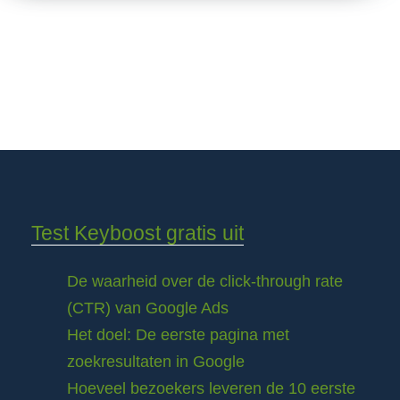
Test Keyboost gratis uit
De waarheid over de click-through rate
(CTR) van Google Ads
Het doel: De eerste pagina met
zoekresultaten in Google
Hoeveel bezoekers leveren de 10 eerste