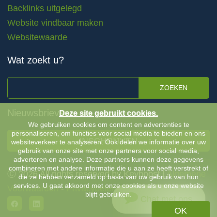
Backlinks uitgelegd
Website vindbaar maken
Websitewaarde
Wat zoekt u?
ZOEKEN
Nieuwsbrieven
Deze site gebruikt cookies.
We gebruiken cookies om content en advertenties te
personaliseren, om functies voor social media te bieden en ons
INSCHRIJVEN
websiteverkeer te analyseren. Ook delen we informatie over uw
gebruik van onze site met onze partners voor social media,
adverteren en analyse. Deze partners kunnen deze gegevens
combineren met andere informatie die u aan ze heeft verstrekt of
Ⓒ 2026 All rights reserved by Keyboost |
Algemene
die ze hebben verzameld op basis van uw gebruik van hun
services. U gaat akkoord met onze cookies als u onze website
Voorwaarden
-
Privacybeleid
blijft gebruiken.
Chat met ons
OK