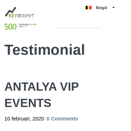
België
Belgique
Test Keyboost gratis
Nederland
France
Testimonial
Deutschland
UK
España
Italia
ANTALYA VIP
EVENTS
10 februari, 2020
0 Comments