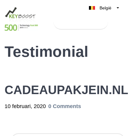
België
Belgique
Test Keyboost gratis
Nederland
France
Testimonial
Deutschland
UK
España
Italia
CADEAUPAKJEIN.NL
10 februari, 2020
0 Comments