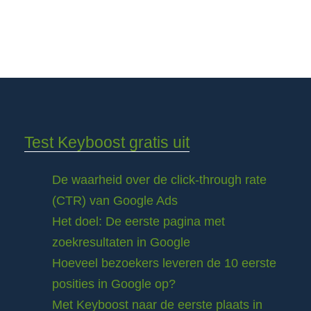
Test Keyboost gratis uit
De waarheid over de click-through rate
(CTR) van Google Ads
Het doel: De eerste pagina met
zoekresultaten in Google
Hoeveel bezoekers leveren de 10 eerste
posities in Google op?
Met Keyboost naar de eerste plaats in