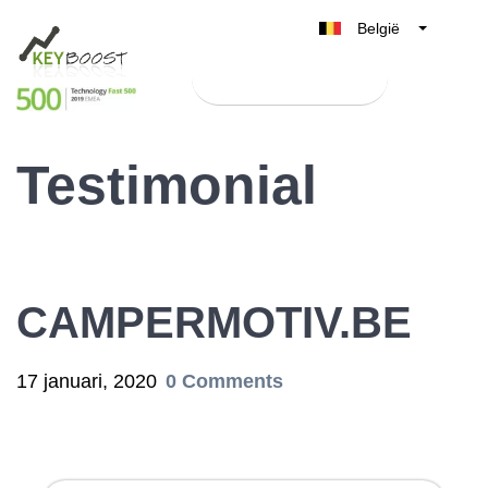
België
Belgique
Test Keyboost gratis
Nederland
France
Testimonial
Deutschland
UK
España
Italia
CAMPERMOTIV.BE
17 januari, 2020
0 Comments