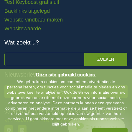
Test Keyboost gratis uit
Backlinks uitgelegd
Website vindbaar maken
Websitewaarde
Wat zoekt u?
ZOEKEN
Nieuwsbrieven
Deze site gebruikt cookies.
We gebruiken cookies om content en advertenties te
personaliseren, om functies voor social media te bieden en ons
INSCHRIJVEN
websiteverkeer te analyseren. Ook delen we informatie over uw
gebruik van onze site met onze partners voor social media,
adverteren en analyse. Deze partners kunnen deze gegevens
combineren met andere informatie die u aan ze heeft verstrekt of
Ⓒ 2026 All rights reserved by Keyboost |
Algemene
die ze hebben verzameld op basis van uw gebruik van hun
services. U gaat akkoord met onze cookies als u onze website
Voorwaarden
-
Privacybeleid
blijft gebruiken.
Chat met ons