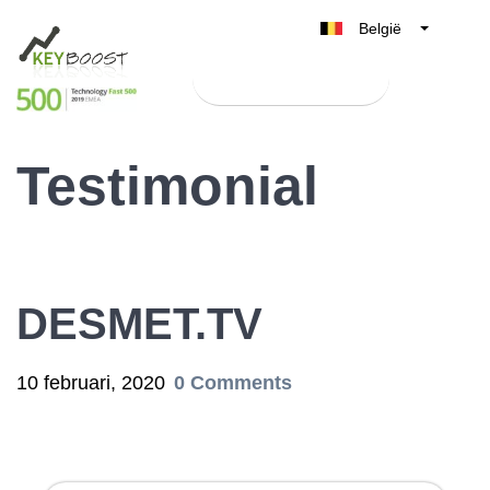
België
Belgique
Test Keyboost gratis
Nederland
France
Testimonial
Deutschland
UK
España
Italia
DESMET.TV
10 februari, 2020
0 Comments