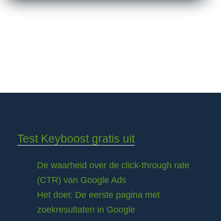
Test Keyboost gratis uit
De waarheid over de click-through rate
(CTR) van Google Ads
Het doel: De eerste pagina met
zoekresultaten in Google