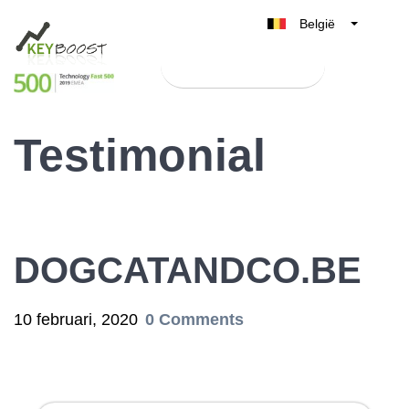
België
Belgique
Test Keyboost gratis
Nederland
France
Testimonial
Deutschland
UK
España
Italia
DOGCATANDCO.BE
10 februari, 2020
0 Comments