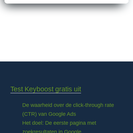
Test Keyboost gratis uit
De waarheid over de click-through rate
(CTR) van Google Ads
Het doel: De eerste pagina met
zoekresultaten in Google