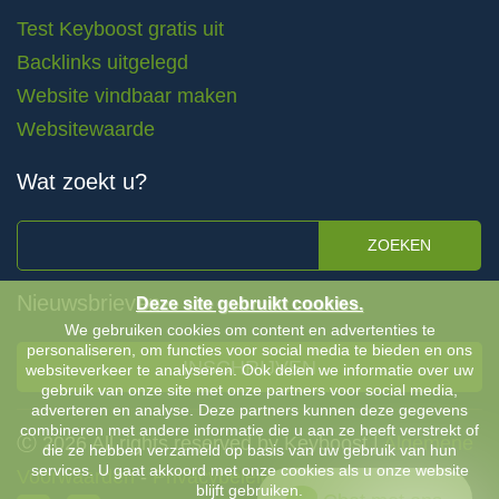
Test Keyboost gratis uit
Backlinks uitgelegd
Website vindbaar maken
Websitewaarde
Wat zoekt u?
ZOEKEN
Nieuwsbrieven
Deze site gebruikt cookies.
We gebruiken cookies om content en advertenties te
personaliseren, om functies voor social media te bieden en ons
INSCHRIJVEN
websiteverkeer te analyseren. Ook delen we informatie over uw
gebruik van onze site met onze partners voor social media,
adverteren en analyse. Deze partners kunnen deze gegevens
combineren met andere informatie die u aan ze heeft verstrekt of
Ⓒ 2026 All rights reserved by Keyboost |
Algemene
die ze hebben verzameld op basis van uw gebruik van hun
services. U gaat akkoord met onze cookies als u onze website
Voorwaarden
-
Privacybeleid
blijft gebruiken.