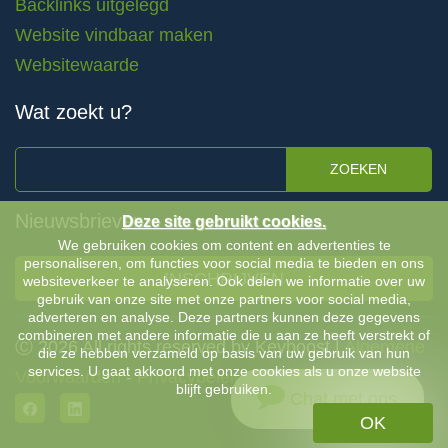
Backlinks uitgelegd
Website vindbaar maken
Websitewaarde
Wat zoekt u?
ZOEKEN
Nieuwsbrieven
Deze site gebruikt cookies.
We gebruiken cookies om content en advertenties te
personaliseren, om functies voor social media te bieden en ons
INSCHRIJVEN
websiteverkeer te analyseren. Ook delen we informatie over uw
gebruik van onze site met onze partners voor social media,
adverteren en analyse. Deze partners kunnen deze gegevens
combineren met andere informatie die u aan ze heeft verstrekt of
Ⓒ 2026 All rights reserved by Keyboost |
Algemene
die ze hebben verzameld op basis van uw gebruik van hun
services. U gaat akkoord met onze cookies als u onze website
Voorwaarden
-
Privacybeleid
blijft gebruiken.
Chat met ons
OK