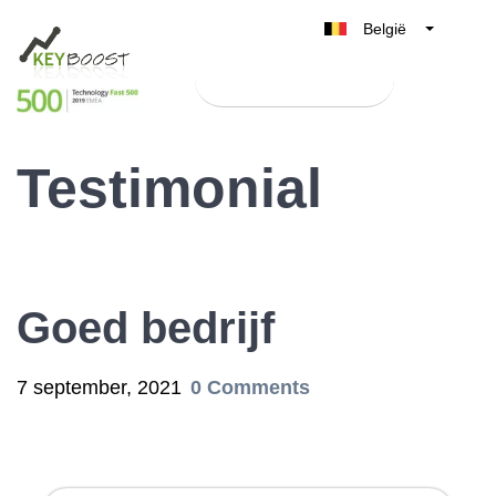
België
Belgique
Test Keyboost gratis
Nederland
France
Testimonial
Deutschland
UK
España
Italia
Goed bedrijf
7 september, 2021
0 Comments