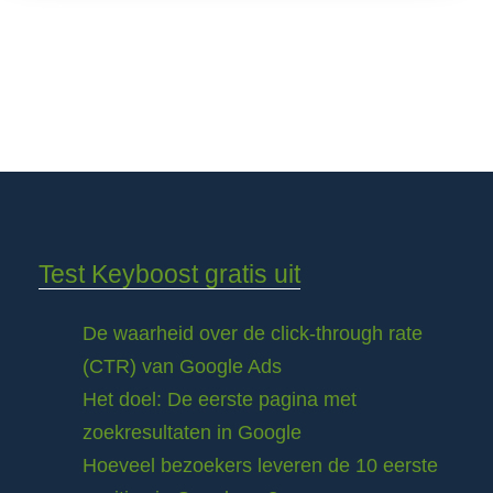
Test Keyboost gratis uit
De waarheid over de click-through rate
(CTR) van Google Ads
Het doel: De eerste pagina met
zoekresultaten in Google
Hoeveel bezoekers leveren de 10 eerste