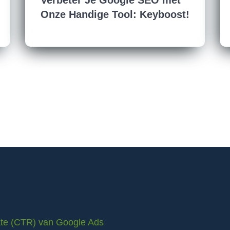
Verbeter Je Google SEO met
Onze Handige Tool: Keyboost!
rate (CTR) van Google Ads