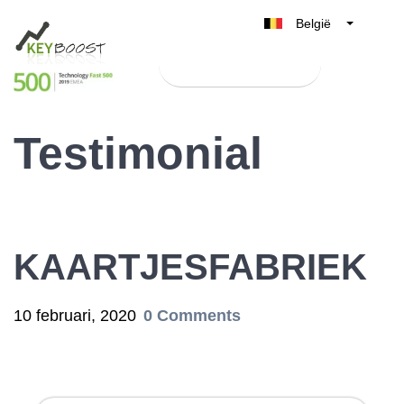
België
Belgique
Test Keyboost gratis
Nederland
France
Testimonial
Deutschland
UK
España
Italia
KAARTJESFABRIEK
10 februari, 2020
0 Comments