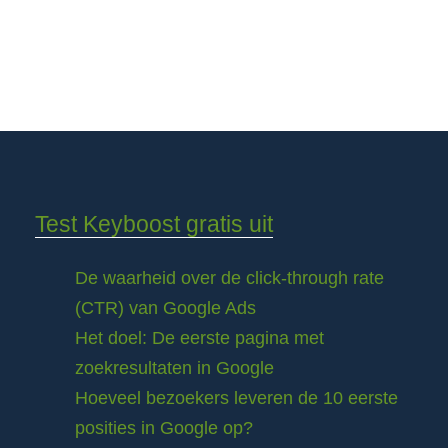
Test Keyboost gratis uit
De waarheid over de click-through rate
(CTR) van Google Ads
Het doel: De eerste pagina met
zoekresultaten in Google
Hoeveel bezoekers leveren de 10 eerste
posities in Google op?