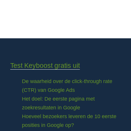
Test Keyboost gratis uit
De waarheid over de click-through rate
(CTR) van Google Ads
Het doel: De eerste pagina met
zoekresultaten in Google
Hoeveel bezoekers leveren de 10 eerste
posities in Google op?