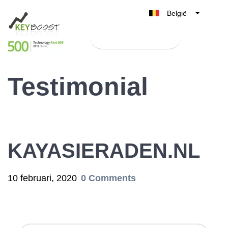
België
Belgique
Test Keyboost gratis
Nederland
France
Testimonial
Deutschland
UK
España
Italia
KAYASIERADEN.NL
10 februari, 2020
0 Comments