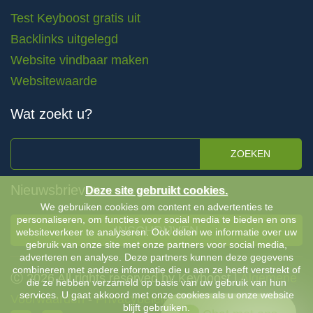
Test Keyboost gratis uit
Backlinks uitgelegd
Website vindbaar maken
Websitewaarde
Wat zoekt u?
ZOEKEN
Nieuwsbrieven
Deze site gebruikt cookies.
We gebruiken cookies om content en advertenties te
personaliseren, om functies voor social media te bieden en ons
INSCHRIJVEN
websiteverkeer te analyseren. Ook delen we informatie over uw
gebruik van onze site met onze partners voor social media,
adverteren en analyse. Deze partners kunnen deze gegevens
combineren met andere informatie die u aan ze heeft verstrekt of
Ⓒ 2026 All rights reserved by Keyboost |
Algemene
die ze hebben verzameld op basis van uw gebruik van hun
services. U gaat akkoord met onze cookies als u onze website
Voorwaarden
-
Privacybeleid
blijft gebruiken.