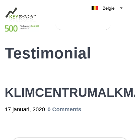
België
Belgique
Test Keyboost gratis
Nederland
France
Testimonial
Deutschland
UK
España
Italia
KLIMCENTRUMALKMA
17 januari, 2020
0 Comments