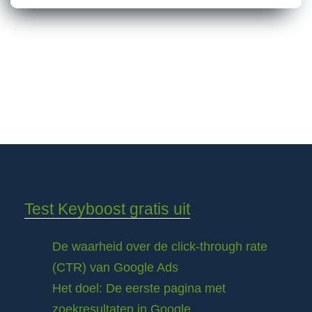
Test Keyboost gratis uit
De waarheid over de click-through rate
(CTR) van Google Ads
Het doel: De eerste pagina met
zoekresultaten in Google