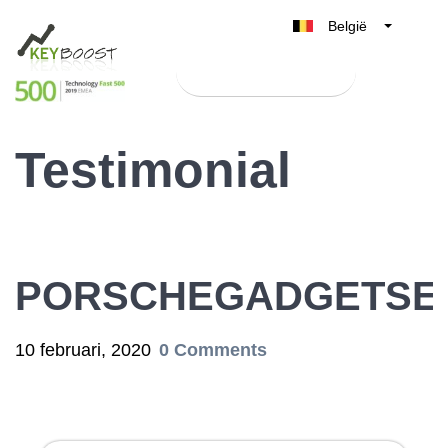
België
Belgique
Test Keyboost gratis
Nederland
France
Testimonial
Deutschland
UK
España
Italia
PORSCHEGADGETSEN
10 februari, 2020
0 Comments