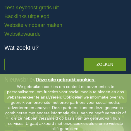
Test Keyboost gratis uit
Backlinks uitgelegd
Website vindbaar maken
Websitewaarde
Wat zoekt u?
ZOEKEN
Nieuwsbrieven
Deze site gebruikt cookies.
We gebruiken cookies om content en advertenties te
personaliseren, om functies voor social media te bieden en ons
INSCHRIJVEN
websiteverkeer te analyseren. Ook delen we informatie over uw
gebruik van onze site met onze partners voor social media,
adverteren en analyse. Deze partners kunnen deze gegevens
combineren met andere informatie die u aan ze heeft verstrekt of
Ⓒ 2026 All rights reserved by Keyboost |
Algemene
die ze hebben verzameld op basis van uw gebruik van hun
services. U gaat akkoord met onze cookies als u onze website
Voorwaarden
-
Privacybeleid
blijft gebruiken.