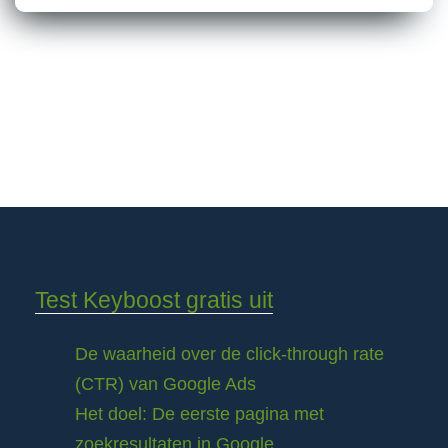
Test Keyboost gratis uit
De waarheid over de click-through rate
(CTR) van Google Ads
Het doel: De eerste pagina met
zoekresultaten in Google