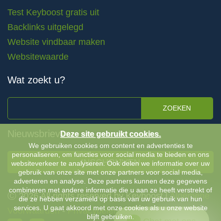
Test Keyboost gratis uit
Backlinks uitgelegd
Website vindbaar maken
Websitewaarde
Wat zoekt u?
ZOEKEN
Nieuwsbrieven
Deze site gebruikt cookies.
We gebruiken cookies om content en advertenties te
personaliseren, om functies voor social media te bieden en ons
INSCHRIJVEN
websiteverkeer te analyseren. Ook delen we informatie over uw
gebruik van onze site met onze partners voor social media,
adverteren en analyse. Deze partners kunnen deze gegevens
combineren met andere informatie die u aan ze heeft verstrekt of
Ⓒ 2026 All rights reserved by Keyboost |
Algemene
die ze hebben verzameld op basis van uw gebruik van hun
services. U gaat akkoord met onze cookies als u onze website
Voorwaarden
-
Privacybeleid
blijft gebruiken.