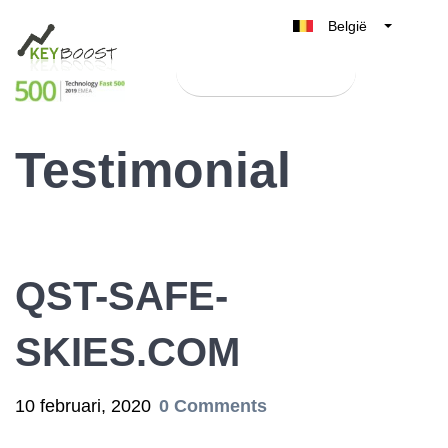
België
Belgique
Test Keyboost gratis
Nederland
France
Testimonial
Deutschland
UK
España
Italia
QST-SAFE-
SKIES.COM
10 februari, 2020
0 Comments