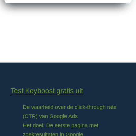
Test Keyboost gratis uit
De waarheid over de click-through rate
(CTR) van Google Ads
Het doel: De eerste pagina met
zoekresultaten in Google