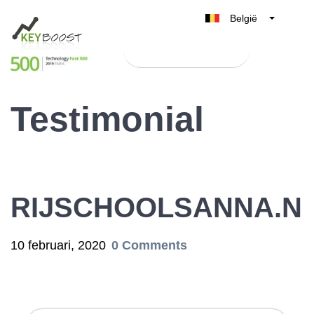
België
Belgique
Test Keyboost gratis
Nederland
France
Testimonial
Deutschland
UK
España
Italia
RIJSCHOOLSANNA.N
10 februari, 2020
0 Comments