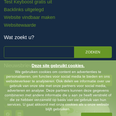
Test Keyboost gratis uit
Backlinks uitgelegd
Website vindbaar maken
Websitewaarde
Wat zoekt u?
ZOEKEN
Nieuwsbrieven
Deze site gebruikt cookies.
We gebruiken cookies om content en advertenties te
personaliseren, om functies voor social media te bieden en ons
INSCHRIJVEN
websiteverkeer te analyseren. Ook delen we informatie over uw
gebruik van onze site met onze partners voor social media,
adverteren en analyse. Deze partners kunnen deze gegevens
combineren met andere informatie die u aan ze heeft verstrekt of
Ⓒ 2026 All rights reserved by Keyboost |
Algemene
die ze hebben verzameld op basis van uw gebruik van hun
services. U gaat akkoord met onze cookies als u onze website
Voorwaarden
-
Privacybeleid
blijft gebruiken.
Chat met ons