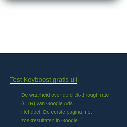
Test Keyboost gratis uit
De waarheid over de click-through rate
(CTR) van Google Ads
Het doel: De eerste pagina met
zoekresultaten in Google