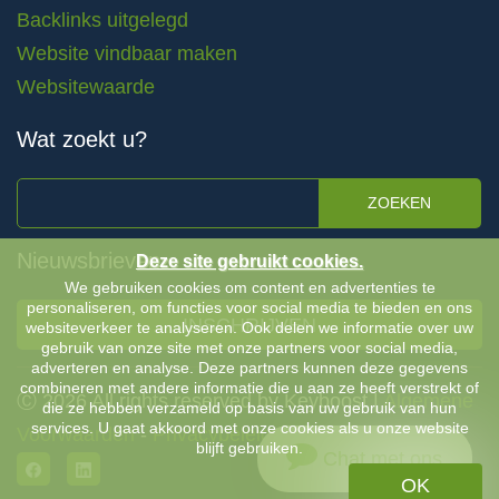
Backlinks uitgelegd
Website vindbaar maken
Websitewaarde
Wat zoekt u?
ZOEKEN
Nieuwsbrieven
Deze site gebruikt cookies.
We gebruiken cookies om content en advertenties te
personaliseren, om functies voor social media te bieden en ons
INSCHRIJVEN
websiteverkeer te analyseren. Ook delen we informatie over uw
gebruik van onze site met onze partners voor social media,
adverteren en analyse. Deze partners kunnen deze gegevens
combineren met andere informatie die u aan ze heeft verstrekt of
Ⓒ 2026 All rights reserved by Keyboost |
Algemene
die ze hebben verzameld op basis van uw gebruik van hun
services. U gaat akkoord met onze cookies als u onze website
Voorwaarden
-
Privacybeleid
blijft gebruiken.
Chat met ons
OK