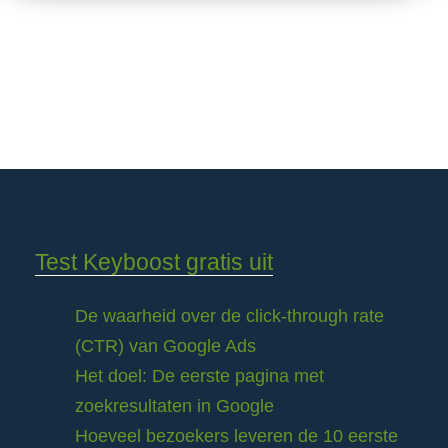
Test Keyboost gratis uit
De waarheid over de click-through rate
(CTR) van Google Ads
Het doel: De eerste pagina met
zoekresultaten in Google
Hoeveel bezoekers leveren de 10 eerste