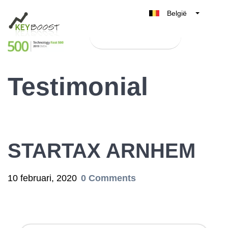
België
Belgique
Test Keyboost gratis
Nederland
France
Testimonial
Deutschland
UK
España
Italia
STARTAX ARNHEM
10 februari, 2020
0 Comments