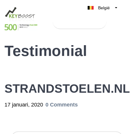
België
Belgique
Test Keyboost gratis
Nederland
France
Testimonial
Deutschland
UK
España
Italia
STRANDSTOELEN.NL
17 januari, 2020
0 Comments