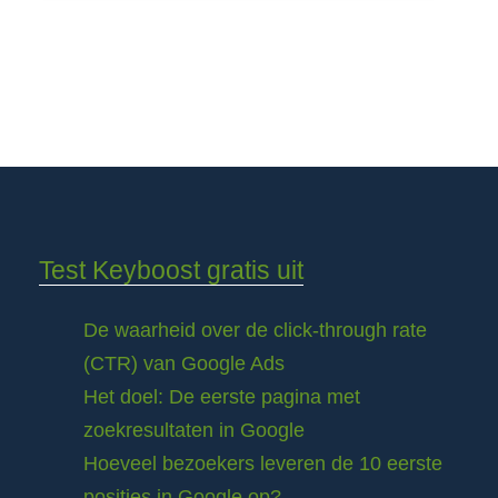
Test Keyboost gratis uit
De waarheid over de click-through rate
(CTR) van Google Ads
Het doel: De eerste pagina met
zoekresultaten in Google
Hoeveel bezoekers leveren de 10 eerste
posities in Google op?