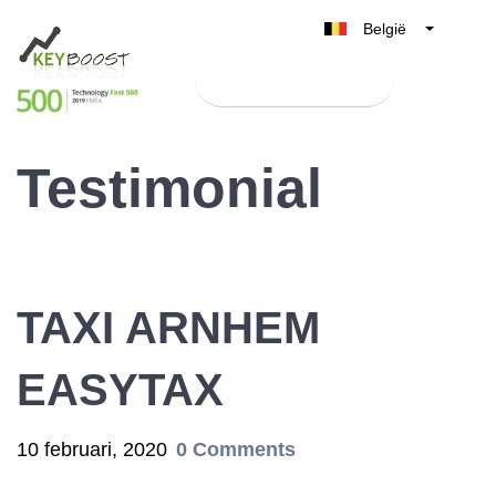
België
Belgique
Test Keyboost gratis
Nederland
France
Testimonial
Deutschland
UK
España
Italia
TAXI ARNHEM
EASYTAX
10 februari, 2020
0 Comments