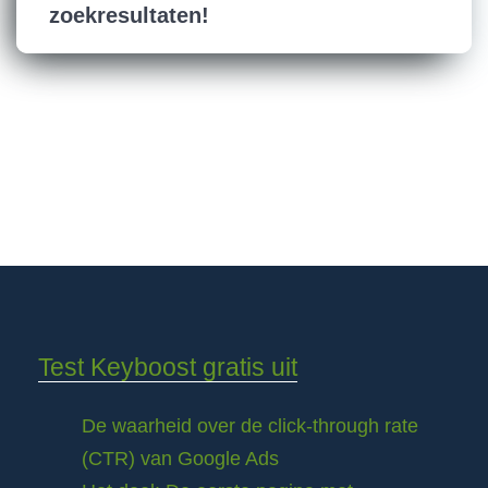
zoekresultaten!
Test Keyboost gratis uit
De waarheid over de click-through rate
(CTR) van Google Ads