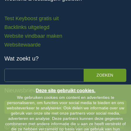
Test Keyboost gratis uit
Backlinks uitgelegd
Website vindbaar maken
Websitewaarde
Wat zoekt u?
ZOEKEN
Nieuwsbrieven
Deze site gebruikt cookies.
We gebruiken cookies om content en advertenties te
personaliseren, om functies voor social media te bieden en ons
INSCHRIJVEN
websiteverkeer te analyseren. Ook delen we informatie over uw
gebruik van onze site met onze partners voor social media,
adverteren en analyse. Deze partners kunnen deze gegevens
combineren met andere informatie die u aan ze heeft verstrekt of
Ⓒ 2026 All rights reserved by Keyboost |
Algemene
die ze hebben verzameld op basis van uw gebruik van hun