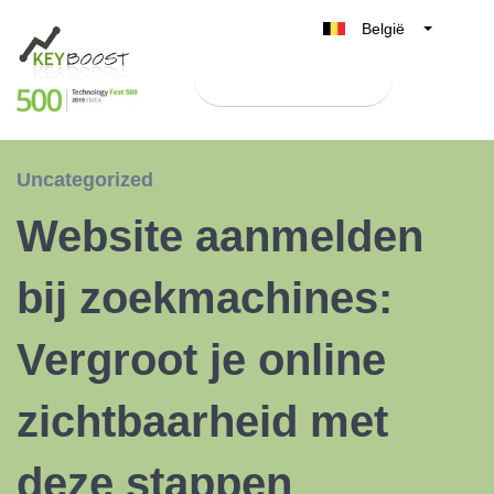
België
Belgique
Test Keyboost gratis
Nederland
France
Deutschland
Uncategorized
UK
Website aanmelden
España
Italia
bij zoekmachines:
Vergroot je online
zichtbaarheid met
deze stappen