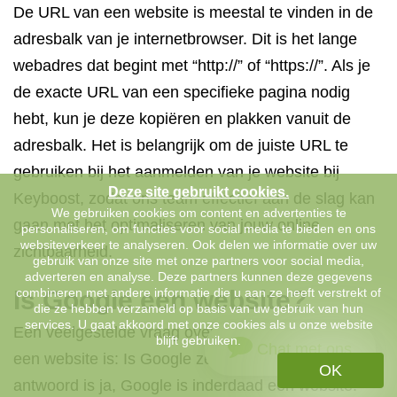
De URL van een website is meestal te vinden in de
adresbalk van je internetbrowser. Dit is het lange
webadres dat begint met “http://” of “https://”. Als je
de exacte URL van een specifieke pagina nodig
hebt, kun je deze kopiëren en plakken vanuit de
adresbalk. Het is belangrijk om de juiste URL te
gebruiken bij het aanmelden van je website bij
Deze site gebruikt cookies.
Keyboost, zodat ons team effectief aan de slag kan
We gebruiken cookies om content en advertenties te
gaan met het optimaliseren van jouw online
personaliseren, om functies voor social media te bieden en ons
websiteverkeer te analyseren. Ook delen we informatie over uw
zichtbaarheid.
gebruik van onze site met onze partners voor social media,
adverteren en analyse. Deze partners kunnen deze gegevens
Is Google een website?
combineren met andere informatie die u aan ze heeft verstrekt of
die ze hebben verzameld op basis van uw gebruik van hun
services. U gaat akkoord met onze cookies als u onze website
Een veelgestelde vraag over het aanmelden van
blijft gebruiken.
Chat met ons
een website is: Is Google zelf een website? Het
OK
antwoord is ja, Google is inderdaad een website.