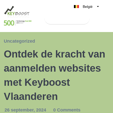
België
Belgique
Test Keyboost gratis
Nederland
France
Deutschland
Uncategorized
UK
Ontdek de kracht van
España
Italia
aanmelden websites
met Keyboost
Vlaanderen
26 september, 2024
0 Comments