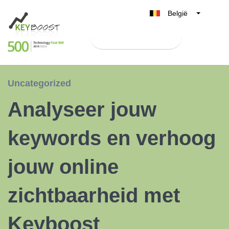
België
Belgique
Test Keyboost gratis
Nederland
France
Deutschland
Uncategorized
UK
Analyseer jouw
España
Italia
keywords en verhoog
jouw online
zichtbaarheid met
Keyboost