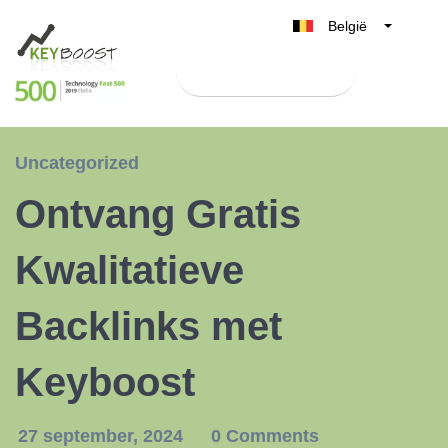
België
Belgique
Test Keyboost gratis
Nederland
France
Deutschland
Uncategorized
UK
Ontvang Gratis
España
Italia
Kwalitatieve
Backlinks met
Keyboost
27 september, 2024
0 Comments