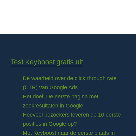
Test Keyboost gratis uit
De waarheid over de click-through rate
(CTR) van Google Ads
Het doel: De eerste pagina met
zoekresultaten in Google
Hoeveel bezoekers leveren de 10 eerste
posities in Google op?
Met Keyboost naar de eerste plaats in