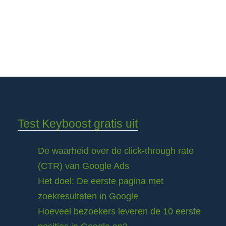
Test Keyboost gratis uit
De waarheid over de click-through rate
(CTR) van Google Ads
Het doel: De eerste pagina met
zoekresultaten in Google
Hoeveel bezoekers leveren de 10 eerste