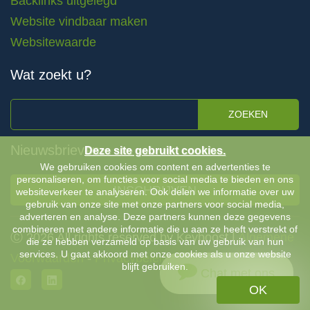
Backlinks uitgelegd
Website vindbaar maken
Websitewaarde
Wat zoekt u?
ZOEKEN
Nieuwsbrieven
Deze site gebruikt cookies.
We gebruiken cookies om content en advertenties te
personaliseren, om functies voor social media te bieden en ons
INSCHRIJVEN
websiteverkeer te analyseren. Ook delen we informatie over uw
gebruik van onze site met onze partners voor social media,
adverteren en analyse. Deze partners kunnen deze gegevens
combineren met andere informatie die u aan ze heeft verstrekt of
Ⓒ 2026 All rights reserved by Keyboost |
Algemene
die ze hebben verzameld op basis van uw gebruik van hun
services. U gaat akkoord met onze cookies als u onze website
Voorwaarden
-
Privacybeleid
blijft gebruiken.
Chat met ons
OK