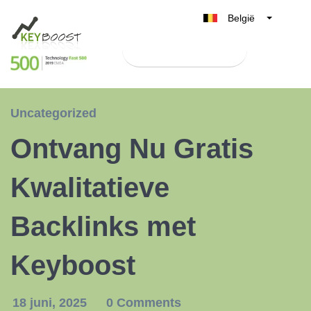
België
Belgique
Test Keyboost gratis
Nederland
France
Deutschland
Uncategorized
UK
Ontvang Nu Gratis
España
Italia
Kwalitatieve
Backlinks met
Keyboost
18 juni, 2025
0 Comments