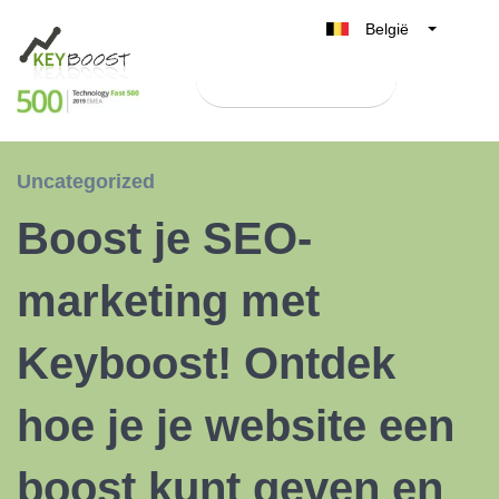
België
Belgique
Test Keyboost gratis
Nederland
France
Deutschland
Uncategorized
UK
Boost je SEO-
España
Italia
marketing met
Keyboost! Ontdek
hoe je je website een
boost kunt geven en