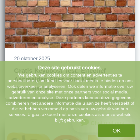
20 oktober 2025
Deze site gebruikt cookies.
Gratis Keyboost Test: Effectief
We gebruiken cookies om content en advertenties te
Aanmelden Sites voor Meer
personaliseren, om functies voor social media te bieden en ons
websiteverkeer te analyseren. Ook delen we informatie over uw
Zichtbaarheid
gebruik van onze site met onze partners voor social media,
adverteren en analyse. Deze partners kunnen deze gegevens
combineren met andere informatie die u aan ze heeft verstrekt of
die ze hebben verzameld op basis van uw gebruik van hun
services. U gaat akkoord met onze cookies als u onze website
blijft gebruiken.
Chat met ons
OK