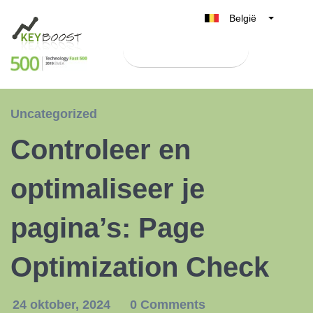
België
Belgique
Test Keyboost gratis
Nederland
France
Deutschland
Uncategorized
UK
Controleer en
España
Italia
optimaliseer je
pagina’s: Page
Optimization Check
24 oktober, 2024
0 Comments