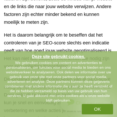
en de links die naar jouw website verwijzen. Andere
factoren zijn echter minder bekend en kunnen
moeilijk te meten zijn.
Het is daarom belangrijk om te beseffen dat het
controleren van je SEO-score slechts een indicatie
geeft van hoe goed jouw website geoptimaliseerd is.
Deze site gebruikt cookies.
Het kan niet alle factoren meenemen die nodig zijn
We gebruiken cookies om content en advertenties te
voor een volledige beoordeling.
personaliseren, om functies voor social media te bieden en ons
websiteverkeer te analyseren. Ook delen we informatie over uw
gebruik van onze site met onze partners voor social media,
Desondanks blijft het controleren van je SEO-score
adverteren en analyse. Deze partners kunnen deze gegevens
combineren met andere informatie die u aan ze heeft verstrekt of
nuttig bij het verbeteren van je online zichtbaarheid.
die ze hebben verzameld op basis van uw gebruik van hun
Door gebruik te maken van tools zoals Keyboost
services. U gaat akkoord met onze cookies als u onze website
blijft gebruiken.
kun je snel en eenvoudig zien waar er ruimte is voor
Chat met ons
OK
verbetering en welke acties je kunt ondernemen om