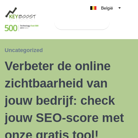
België
Belgique
Test Keyboost gratis
Nederland
France
Deutschland
Uncategorized
UK
Verbeter de online
España
Italia
zichtbaarheid van
jouw bedrijf: check
jouw SEO-score met
onze gratis tool!