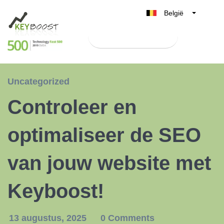
België
Belgique
Test Keyboost gratis
Nederland
France
Deutschland
Uncategorized
UK
Controleer en
España
Italia
optimaliseer de SEO
van jouw website met
Keyboost!
13 augustus, 2025
0 Comments