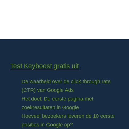
Test Keyboost gratis uit
De waarheid over de click-through rate
(CTR) van Google Ads
Het doel: De eerste pagina met
zoekresultaten in Google
Hoeveel bezoekers leveren de 10 eerste
posities in Google op?