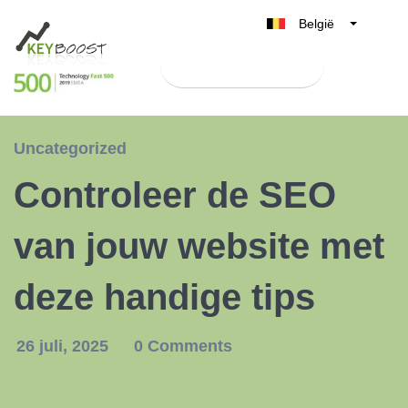
België
Belgique
Test Keyboost gratis
Nederland
France
Deutschland
Uncategorized
UK
Controleer de SEO
España
Italia
van jouw website met
deze handige tips
26 juli, 2025
0 Comments