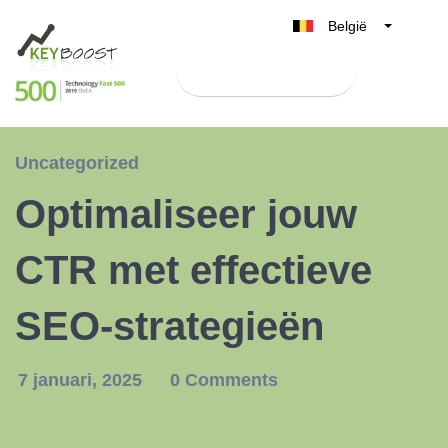
België
Belgique
Test Keyboost gratis
Nederland
France
Deutschland
Uncategorized
UK
Optimaliseer jouw
España
Italia
CTR met effectieve
SEO-strategieën
7 januari, 2025
0 Comments