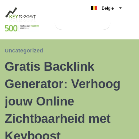
België
Belgique
Test Keyboost gratis
Nederland
France
Deutschland
Uncategorized
UK
Gratis Backlink
España
Italia
Generator: Verhoog
jouw Online
Zichtbaarheid met
Keyboost