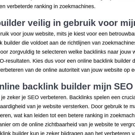
 een verbeterde ranking in zoekmachines.
builder veilig in gebruik voor mi
gebruik voor jouw website, mits je kiest voor een betrouw
nk builder die voldoet aan de richtlijnen van zoekmachine
oor zorgvuldig te selecteren welke backlinks naar jouw
EO-resultaten. Kies dus voor een online backlink builder 
verbeteren van de online autoriteit van jouw website op e
online backlink builder mijn SE
n je zeker je SEO verbeteren. Backlinks spelen een crucia
aardigheid van je website versterken. Door gebruik te ma
ren, wat kan leiden tot een betere ranking in zoekmac
manier om de online zichtbaarheid van je website te verg
cklink builder kun je zeker bijdragen aan het verbeteren 