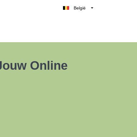
België
Belgique
Nederland
France
Deutschland
UK
 Jouw Online
España
Italia