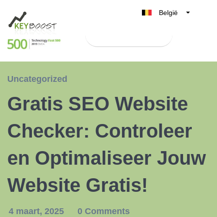
België
Belgique
Test Keyboost gratis
Nederland
France
Deutschland
Uncategorized
UK
Gratis SEO Website
España
Italia
Checker: Controleer
en Optimaliseer Jouw
Website Gratis!
4 maart, 2025
0 Comments