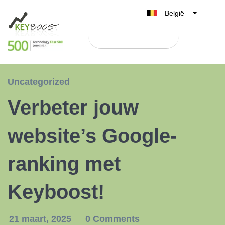
België
Belgique
Test Keyboost gratis
Nederland
France
Deutschland
Uncategorized
UK
Verbeter jouw
España
Italia
website’s Google-
ranking met
Keyboost!
21 maart, 2025
0 Comments