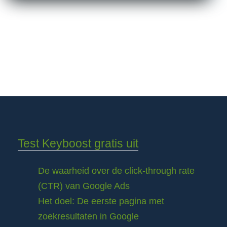
Test Keyboost gratis uit
De waarheid over de click-through rate
(CTR) van Google Ads
Het doel: De eerste pagina met
zoekresultaten in Google