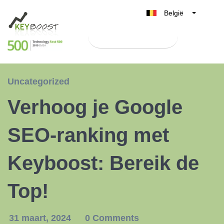
België
Belgique
Test Keyboost gratis
Nederland
France
Deutschland
Uncategorized
UK
Verhoog je Google
España
Italia
SEO-ranking met
Keyboost: Bereik de
Top!
31 maart, 2024
0 Comments