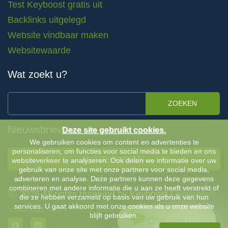
Test Keyboost gratis uit
Backlinks uitgelegd
Website vindbaar maken
Websitewaarde
Wat zoekt u?
ZOEKEN
Nieuwsbrieven
Deze site gebruikt cookies.
We gebruiken cookies om content en advertenties te
personaliseren, om functies voor social media te bieden en ons
INSCHRIJVEN
websiteverkeer te analyseren. Ook delen we informatie over uw
gebruik van onze site met onze partners voor social media,
adverteren en analyse. Deze partners kunnen deze gegevens
combineren met andere informatie die u aan ze heeft verstrekt of
Ⓒ 2026 All rights reserved by Keyboost |
Algemene
die ze hebben verzameld op basis van uw gebruik van hun
services. U gaat akkoord met onze cookies als u onze website
Voorwaarden
-
Privacybeleid
blijft gebruiken.
Chat met ons